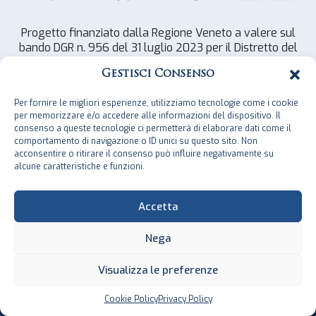
Progetto finanziato dalla Regione Veneto a valere sul
bando DGR n. 956 del 31 luglio 2023 per il Distretto del
Commercio di Abano Terme, aderendo alle iniziative di
Gestisci Consenso
riqualificazione delle strutture commerciali e
valorizzazione del territorio attraverso iniziative di
Per fornire le migliori esperienze, utilizziamo tecnologie come i cookie
promozione e animazione svolte nel corso degli anni
per memorizzare e/o accedere alle informazioni del dispositivo. Il
2024 e 2025. Contributo concesso al Distretto €
consenso a queste tecnologie ci permetterà di elaborare dati come il
197.991,25
comportamento di navigazione o ID unici su questo sito. Non
acconsentire o ritirare il consenso può influire negativamente su
alcune caratteristiche e funzioni.
Accetta
Copyright 2025 Ascom Servizi Padova Spa
Nega
CF/P.IVA 02013520289 | R.E.A. 0197560/PADOVA | Cap.
Soc. € 2.640.000,00 |
Privacy
&
Cookie policy
|
Gestisci
Visualizza le preferenze
consenso
Cookie Policy
Privacy Policy